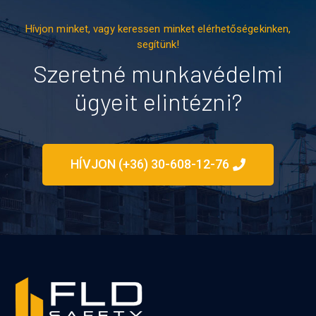
Hívjon minket, vagy keressen minket elérhetőségekinken,
segítünk!
Szeretné munkavédelmi
ügyeit elintézni?
HÍVJON (+36) 30-608-12-76