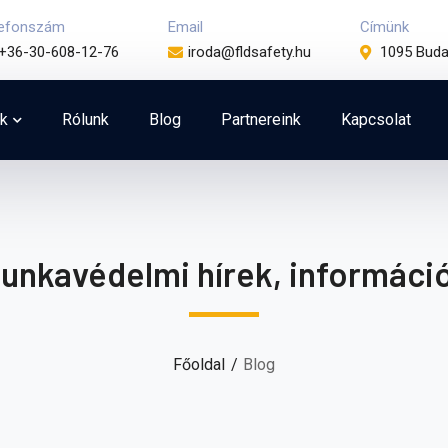
lefonszám
Email
Címünk
+36-30-608-12-76
iroda@fldsafety.hu
1095 Buda
k
Rólunk
Blog
Partnereink
Kapcsolat
unkavédelmi hírek, informáci
Főoldal
Blog