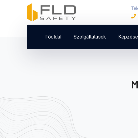
Te
Főoldal
Szolgáltatások
Képzése
M