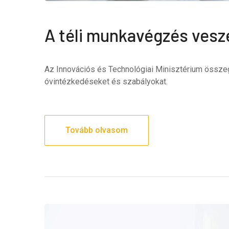
A téli munkavégzés veszél
Az Innovációs és Technológiai Minisztérium össze
óvintézkedéseket és szabályokat.
Tovább olvasom