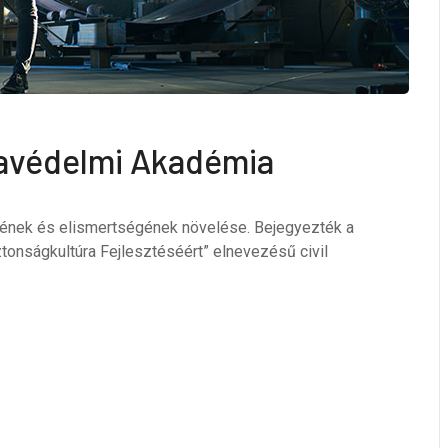
kavédelmi Akadémia
sének és elismertségének növelése. Bejegyezték a
onságkultúra Fejlesztéséért” elnevezésű civil