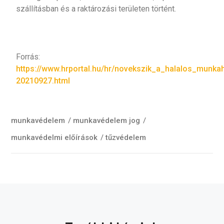
szállításban és a raktározási területen történt.
Forrás:
https://www.hrportal.hu/hr/novekszik_a_halalos_munk
20210927.html
munkavédelem
/
munkavédelem jog
/
munkavédelmi előírások
/
tűzvédelem