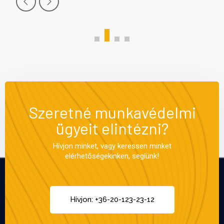
Szeretné munkavédelmi
ügyeit elintézni?
Hívjon minket, vagy keressen minket
elérhetőségekinken, segíünk!
Hívjon: +36-20-123-23-12