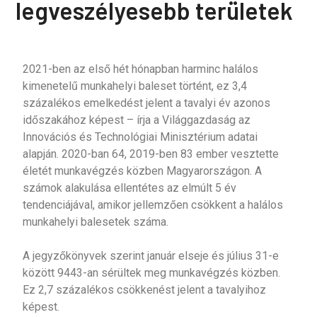
legveszélyesebb területek
2021-ben az első hét hónapban harminc halálos
kimenetelű munkahelyi baleset történt, ez 3,4
százalékos emelkedést jelent a tavalyi év azonos
időszakához képest – írja a Világgazdaság az
Innovációs és Technológiai Minisztérium adatai
alapján. 2020-ban 64, 2019-ben 83 ember vesztette
életét munkavégzés közben Magyarországon. A
számok alakulása ellentétes az elmúlt 5 év
tendenciájával, amikor jellemzően csökkent a halálos
munkahelyi balesetek száma.
A jegyzőkönyvek szerint január elseje és július 31-e
között 9443-an sérültek meg munkavégzés közben.
Ez 2,7 százalékos csökkenést jelent a tavalyihoz
képest.