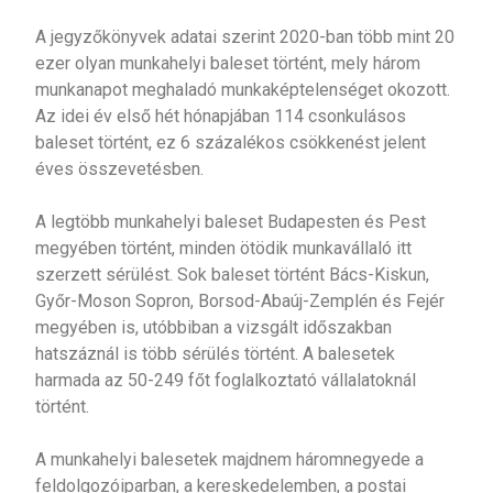
A jegyzőkönyvek adatai szerint 2020-ban több mint 20
ezer olyan munkahelyi baleset történt, mely három
munkanapot meghaladó munkaképtelenséget okozott.
Az idei év első hét hónapjában 114 csonkulásos
baleset történt, ez 6 százalékos csökkenést jelent
éves összevetésben.
A legtöbb munkahelyi baleset Budapesten és Pest
megyében történt, minden ötödik munkavállaló itt
szerzett sérülést. Sok baleset történt Bács-Kiskun,
Győr-Moson Sopron, Borsod-Abaúj-Zemplén és Fejér
megyében is, utóbbiban a vizsgált időszakban
hatszáznál is több sérülés történt. A balesetek
harmada az 50-249 főt foglalkoztató vállalatoknál
történt.
A munkahelyi balesetek majdnem háromnegyede a
feldolgozóiparban, a kereskedelemben, a postai