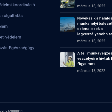
delmi koordináció
március 18, 2022
zolgáltatás
Növekszik a halálo
munkahelyi balese
elem
száma, ezek a
legveszélyesebb te
et-védelem
március 18, 2022
ozás-Egészségügy
A téli munkavégzé
veszélyeire hívták f
figyelmet
március 18, 2022
 E/2024/000011