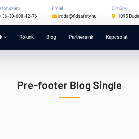
lefonszám
Email
Címünk
+36-30-608-12-76
iroda@fldsafety.hu
1095 Buda
k
Rólunk
Blog
Partnereink
Kapcsolat
Pre-footer Blog Single