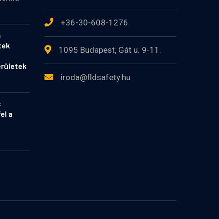
+36-30-608-1276
s
tek
1095 Budapest, Gát u. 9-11.
rületek
iroda@fldsafety.hu
s
el a