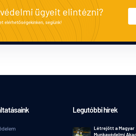
édelmi ügyeit elintézni?
et elérhetőségekinken, segíünk!
ltatásaink
Legutóbbi hírek
Létrejött a Magyar
édelem
Munkavédelmi Aka