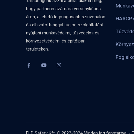
Társaságunk azzal a céllal alakult meg,
Munkavé
hogy partnerei számára versenyképes
áron, a lehető legmagasabb színvonalon
HAACP s
és elhivatottsággal tudjon szolgáltatást
Tűzvéd
nyújtani munkavédelmi, tűzvédelmi és
környezetvédelmi és építőipari
Környez
területeken.
Foglalk
FLD Safety Kft. © 2022-2024 Minden jog fenntartva. -