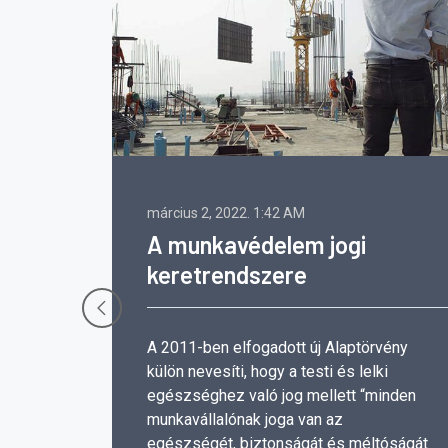
március 2, 2022.
1:42 AM
A munkavédelem jogi
keretrendszere
A 2011-ben elfogadott új Alaptörvény
külön nevesíti, hogy a testi és lelki
egészséghez való jog mellett “minden
i
munkavállalónak joga van az
egészségét, biztonságát és méltóságát